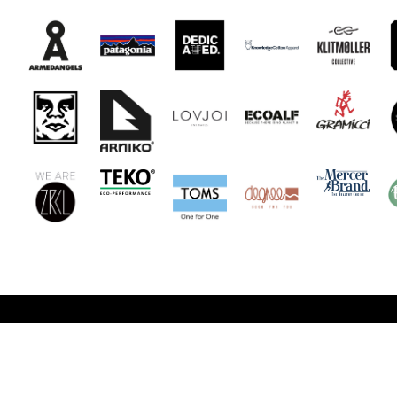
Unsere stores
Unsere Öf
auras fair & style
Dienstag bi