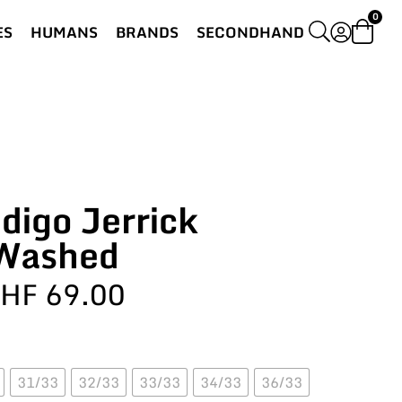
0
ES
HUMANS
BRANDS
SECONDHAND
digo Jerrick
Washed
HF
69.00
31/33
32/33
33/33
34/33
36/33