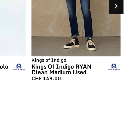
Kings of Indigo
Ki
Holo
Kings Of Indigo RYAN
Ki
Clean Medium Used
Mi
CHF
149.00
C