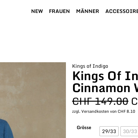
NEW
FRAUEN
MÄNNER
ACCESSOIR
Kings of Indigo
Kings Of In
Cinnamon 
CHF
149.00
C
zzgl. Versandkosten von CHF 8.10
Grösse
29/33
30/33