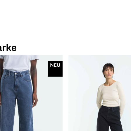
arke
NEU