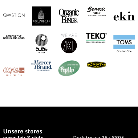
Unsere stores
auras fair & style
Dorfstrasse 35 / 8805