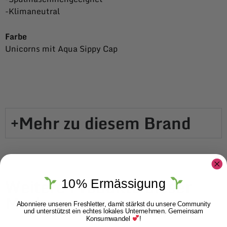
-Klimaneutral
Farbe
Unicorns mit Aqua Sippy Cap
Mehr zu diesem Brand​
Weitere Produkte dieser
10% Ermässigung
Marke
Abonniere unseren Freshletter, damit stärkst du unsere Community
und unterstützst ein echtes lokales Unternehmen. Gemeinsam
Konsumwandel
!