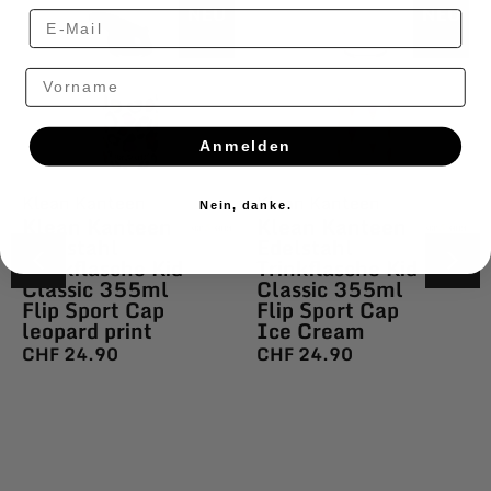
NEU
NEU
Vorname
Anmelden
Klean Kanteen
Klean Kanteen
Nein, danke.
Klean Kanteen
Klean Kanteen
Edelstahl
Edelstahl
Trinkflasche Kid
Trinkflasche Kid
Classic 355ml
Classic 355ml
Flip Sport Cap
Flip Sport Cap
leopard print
Ice Cream
CHF
24.90
CHF
24.90