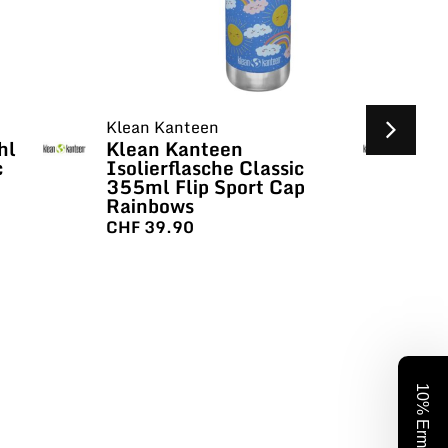
Klean Kanteen
Kl
hl
Klean Kanteen
Kl
c
Isolierflasche Classic
Is
355ml Flip Sport Cap
35
Rainbows
C
CHF
39.90
C