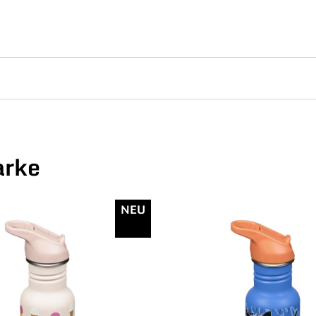
arke
NEU