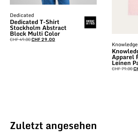
Dedicated
Dedicated T-Shirt
Stockholm Abstract
Block Multi Color
CHF
49.00
CHF
29.00
Knowledge 
Knowled
Apparel 
Leinen P
CHF
79.00
C
Zuletzt angesehen