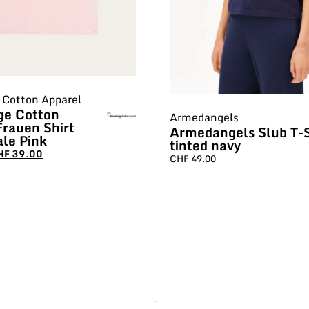
Cotton Apparel
ge Cotton
Armedangels
Frauen Shirt
Armedangels Slub T-S
ale Pink
tinted navy
HF
39.00
CHF
49.00
-