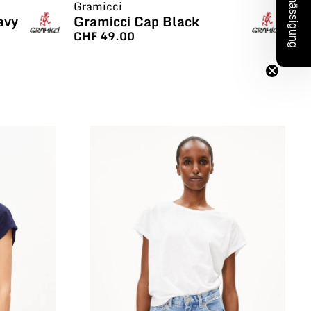
10% Ermässigung
Gramicci
Gr
avy
Gramicci Cap Black
Gr
CHF
49.00
C