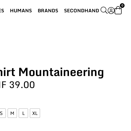
0
ES
HUMANS
BRANDS
SECONDHAND
hirt Mountaineering
HF
39.00
S
M
L
XL