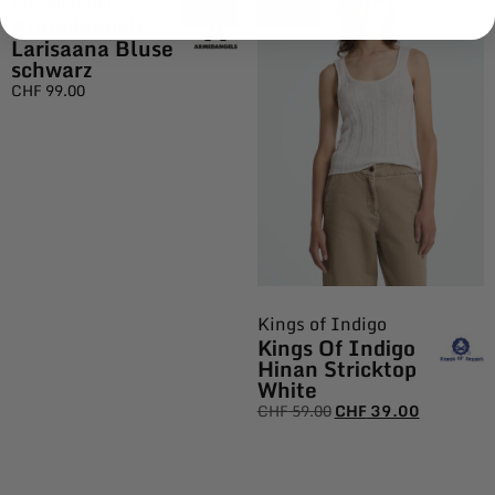
Armedangels
Armedangels
Larisaana Bluse
schwarz
CHF
99.00
Kings of Indigo
Kings Of Indigo
Hinan Stricktop
White
CHF
59.00
CHF
39.00