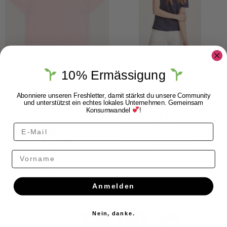
Knowledge Cotton
10% Ermässigung
Apparel
Knowledge
Abonniere unseren Freshletter, damit stärkst du unsere Community
Cotton Apparel
und unterstützst ein echtes lokales Unternehmen. Gemeinsam
Knowledge Cotton
Konsumwandel
!
Frauen Shirt
Apparel
Leinen Total
Knowledge
Eclipse
Cotton Apparel
CHF
79.00
CHF
39.00
Frauen Shirt
Vorname
Leinen Pale Pink
CHF
79.00
CHF
39.00
Anmelden
Nein, danke.
NEU
$ALE