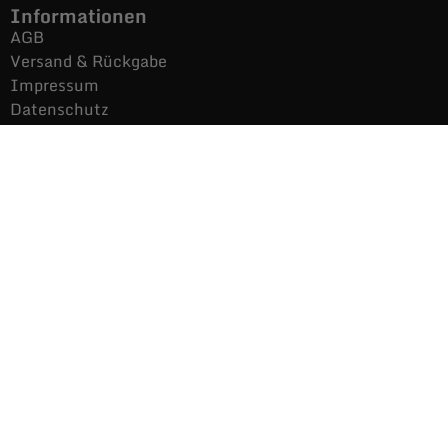
Informationen
AGB
Versand & Rückgabe
Impressum
Datenschutz
Noch mehr Auras
Brands
Gutscheine
Gesamtsortiment
Über uns
News
Secondhand $ Re-Used
Kontakt