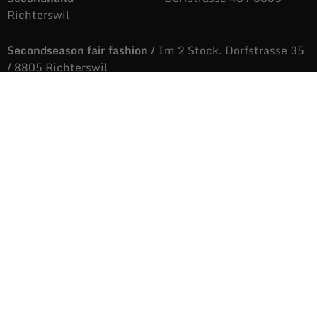
Richterswil
Secondseason fair fashion
/ Im 2 Stock. Dorfstrasse 35
/ 8805 Richterswil
043 810 88 05
auras@fairandstyle.ch
Unsere Öffnungszeiten
Dienstag bis Freitag
9.09 bis 12.06 Uhr
/
14.04 bis 18.36 Uhr
Samstags
9.09 bis 16.38 Uhr
Montags
Nicht immer aber
immer öfters, geöffnet.