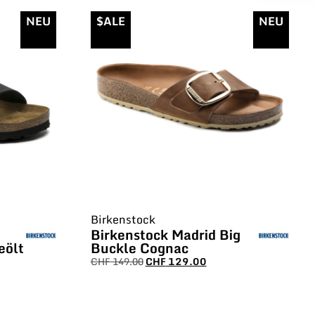
NEU
$ALE
NEU
Birkenstock
Birkenstock Madrid Big
eölt
Buckle Cognac
CHF
149.00
CHF
129.00