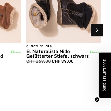
el naturalista
el
El Naturalista Nido
El
od
Gefütterter Stiefel schwarz
Na
N
CHF
169.00
CHF
89.00
10% Ermässigung
C