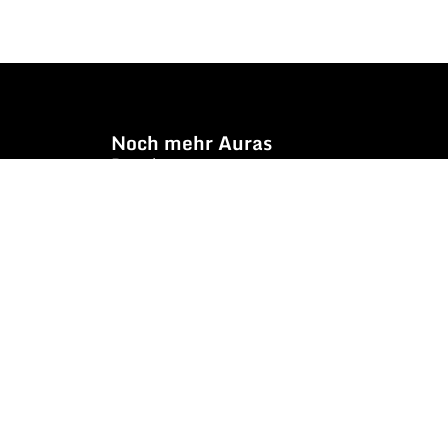
Noch mehr Auras
Brands
Gutscheine
Gesamtsortiment
Über uns
News
Secondhand $ Re-Used
Kontakt