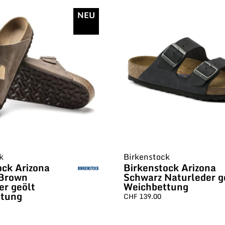
NEU
k
Birkenstock
ock Arizona
Birkenstock Arizona
 Brown
Schwarz Naturleder g
er geölt
Weichbettung
ttung
CHF
139.00