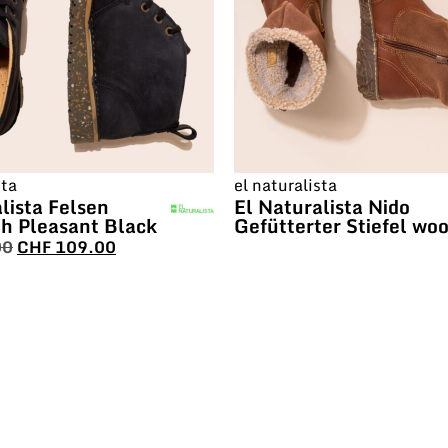
sta
el naturalista
lista Felsen
El Naturalista Nido
h Pleasant Black
Gefütterter Stiefel wo
00
CHF
109.00