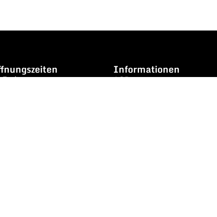
fnungszeiten
Informationen
s Freitag
AGB
.06 Uhr /
14.04 bis 18.36
Versand & Rückgabe
Impressum
Datenschutz
.09 bis 16.38 Uhr
 aber immer öfters,