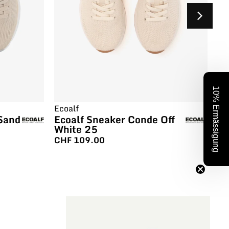
10% Ermässigung
Ecoalf
Ec
Sand
Ecoalf Sneaker Conde Off
Ec
White 25
Wh
CHF
109.00