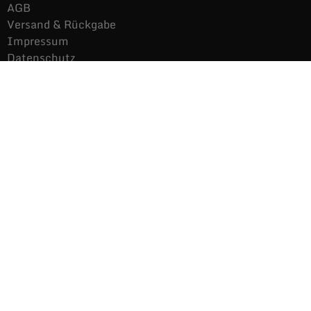
AGB
Versand & Rückgabe
Impressum
Datenschutz
Noch mehr Auras
Brands
Gutscheine
Gesamtsortiment
Über uns
News
Secondhand $ Re-Used
Kontakt