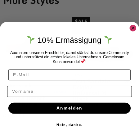
More Styles
$ALE
10% Ermässigung
Abonniere unseren Freshletter, damit stärkst du unsere Community
und unterstützst ein echtes lokales Unternehmen. Gemeinsam
Konsumwandel
!
Teva
Teva Sandale
Birkenstock
Original
Vorname
Birkenstock
Universal M
Arizona Desert
Black
Dust Thyme
CHF
69.00
CHF
49.00
Vegan
Anmelden
CHF
99.00
Nein, danke.