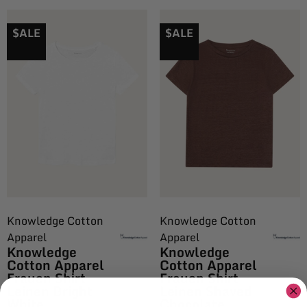
$ALE
$ALE
Knowledge Cotton
Knowledge Cotton
Apparel
Apparel
Knowledge
Knowledge
Cotton Apparel
Cotton Apparel
Frauen Shirt
Frauen Shirt
Leinen Bright
Leinen Shaved
White
Chocolate