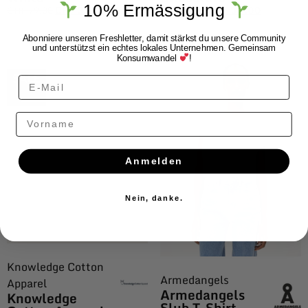
10% Ermässigung
CHF
79.00
CHF
39.00
CHF
79.00
CHF
39.00
Abonniere unseren Freshletter, damit stärkst du unsere Community
und unterstützst ein echtes lokales Unternehmen. Gemeinsam
Konsumwandel
!
$ALE
Vorname
Anmelden
Nein, danke.
Knowledge Cotton
Armedangels
Apparel
Armedangels
Knowledge
Slub T-Shirt