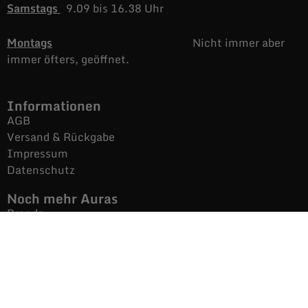
Samstags
9.09 bis 16.38 Uhr
Montags
Nicht immer aber
immer öfters, geöffnet.
Informationen
AGB
Versand & Rückgabe
Impressum
Datenschutz
Noch mehr Auras
Brands
Gutscheine
Gesamtsortiment
Über uns
News
Secondhand $ Re-Used