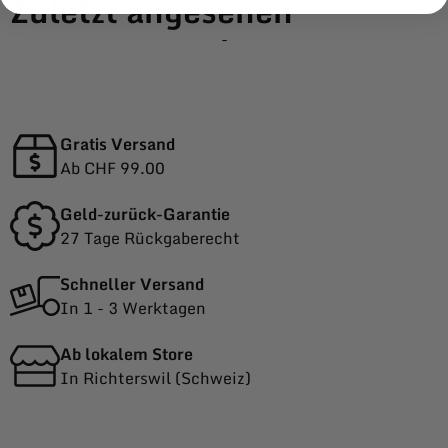
Zuletzt angesehen
-
Gratis Versand
Ab CHF 99.00
Geld-zurück-Garantie
27 Tage Rückgaberecht
Schneller Versand
In 1 - 3 Werktagen
Ab lokalem Store
In Richterswil (Schweiz)