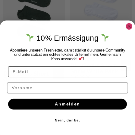
10% Ermässigung
Abonniere unseren Freshletter, damit stärkst du unsere Community
und unterstützst ein echtes lokales Unternehmen. Gemeinsam
DillySocks
Konsumwandel
!
DillySocks Short
DillySocks
Snow White Pack
DillySocks Short
CHF
29.90
Olive Green
CHF
29.90
Vorname
Anmelden
Nein, danke.