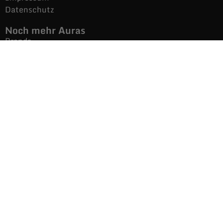
Datenschutz
Noch mehr Auras
Brands
Gutscheine
Gesamtsortiment
Über uns
News
Secondhand $ Re-Used
Kontakt