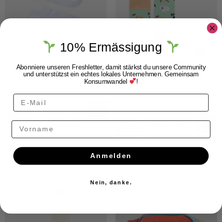
10% Ermässigung
Abonniere unseren Freshletter, damit stärkst du unsere Community
und unterstützst ein echtes lokales Unternehmen. Gemeinsam
Konsumwandel
!
DillySocks
DillySocks Short
DillySocks
Snow White Pack
Dilly Socks Dog
Vorname
CHF
29.90
Squad
CHF
16.90
Anmelden
Nein, danke.