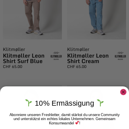
Klitmøller
Klitmøller
Klitmøller Leon
Klitmøller Leon
Shirt Surf Blue
Shirt Cream
CHF
65.00
CHF
65.00
10% Ermässigung
Abonniere unseren Freshletter, damit stärkst du unsere Community
und unterstützst ein echtes lokales Unternehmen. Gemeinsam
Konsumwandel
!