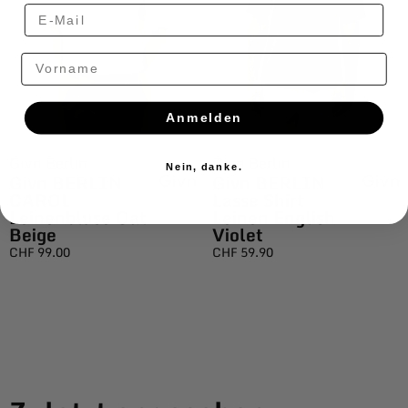
Vorname
Anmelden
Givn Berlin
Givn Berlin
Nein, danke.
Givn BERLIN
Givn BERLIN
CAROL
Lasse Shirt
Leinenbluse Oat
Leinen English
Beige
Violet
CHF
99.00
CHF
59.90