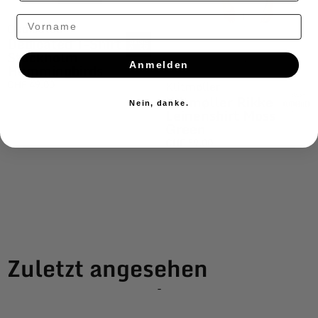
Vorname
Dedicated
Dedicated T-Shirt
Stockholm
Anmelden
Hummingbirds
CHF
49.00
Klitmøller
Klitmøller Rikke
Nein, danke.
Leinenshirt Moss
Green
CHF
59.00
Zuletzt angesehen
-