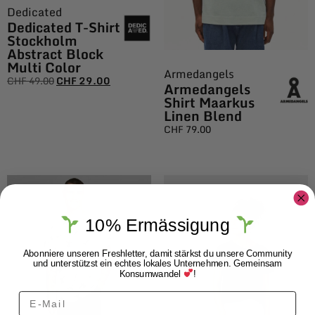
Dedicated
Dedicated T-Shirt
Stockholm
Abstract Block
Multi Color
Armedangels
CHF
49.00
CHF
29.00
Armedangels
Shirt Maarkus
Linen Blend
CHF
79.00
10% Ermässigung
Abonniere unseren Freshletter, damit stärkst du unsere Community
und unterstützst ein echtes lokales Unternehmen. Gemeinsam
Konsumwandel
!