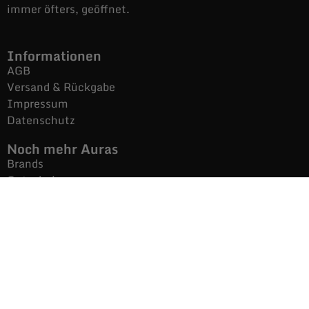
immer öfters, geöffnet.
Informationen
AGB
Versand & Rückgabe
Impressum
Datenschutz
Noch mehr Auras
Brands
Gutscheine
Gesamtsortiment
Über uns
News
Secondhand $ Re-Used
Kontakt