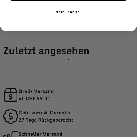
Nein, danke.
Zuletzt angesehen
-
Gratis Versand
Ab CHF 99.00
Geld-zurück-Garantie
27 Tage Rückgaberecht
Schneller Versand