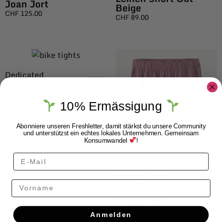
Joan Jort
Beige
CHF
125.00
CHF
89.00
Dedicated
Dedicated Bike
Tights Heden
Schwarz
10% Ermässigung
CHF
29.00
Abonniere unseren Freshletter, damit stärkst du unsere Community
und unterstützst ein echtes lokales Unternehmen. Gemeinsam
Konsumwandel
!
Patagonia
Patagonia Garden
Vorname
Island Long
Shorts Light
Violet
Anmelden
CHF
69.00