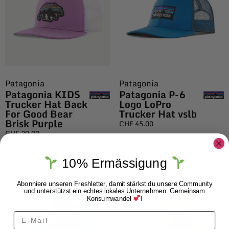
Patagonia
Patagonia
Patagonia KIDS
Patagonia P-6
Trucker Hat Back
Logo LoPro
For Good Bear
Trucker Hat vslb
Brisk Purple
CHF
45.00
CHF
39.00
10% Ermässigung
Abonniere unseren Freshletter, damit stärkst du unsere Community
und unterstützst ein echtes lokales Unternehmen. Gemeinsam
Konsumwandel
!