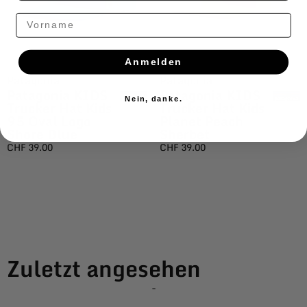
Vorname
Anmelden
Patagonia
Patagonia
Patagonia KIDS
Patagonia KIDS
Nein, danke.
Trucker Hat Kids
Trucker Hat Kids
95 Oval Logo
Planet Peach
Shore Blue
Sherbet
CHF
39.00
CHF
39.00
Zuletzt angesehen
-