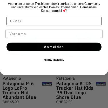
Burnt Orange
Jade Green
Abonniere unseren Freshletter, damit stärkst du unsere Community
CHF
39.00
CHF
39.00
und unterstützst ein echtes lokales Unternehmen. Gemeinsam
Konsumwandel
!
Vorname
Anmelden
Nein, danke.
Patagonia
Patagonia
Patagonia P-6
Patagonia KIDS
Logo LoPro
Trucker Hat Kids
Trucker Hat
95 Oval Logo
Abundant Blue
Shore Blue
CHF
45.00
CHF
39.00