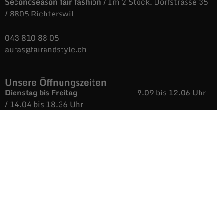
Secondseason fair fashion
/ Im 2 Stock. Dorfstrasse 35
/ 8805 Richterswil
043 810 88 05
auras@fairandstyle.ch
Unsere Öffnungszeiten
Dienstag bis Freitag
9.09 bis 12.06 Uhr
/
14.04 bis 18.36 Uhr
Samstags
9.09 bis 16.38 Uhr
Montags
Nicht immer aber
immer öfters, geöffnet.
Informationen
AGB