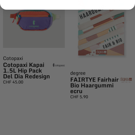
Cotopaxi
Cotopaxi Kapai
1.5L Hip Pack
degree
Del Dia Redesign
FAIRTYE Fairhair
CHF
45.00
Bio Haargummi
ecru
CHF
5.90