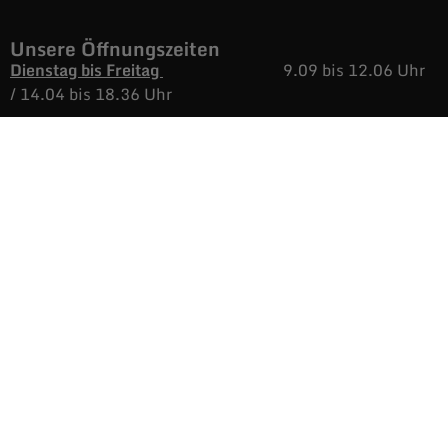
Unsere Öffnungszeiten
Dienstag bis Freitag
9.09 bis 12.06 Uhr
/
14.04 bis 18.36 Uhr
Samstags
9.09 bis 16.38 Uhr
Montags
Nicht immer aber
immer öfters, geöffnet.
Informationen
AGB
Versand & Rückgabe
Impressum
Datenschutz
Noch mehr Auras
Brands