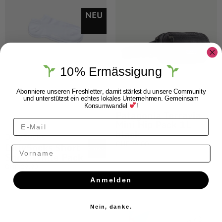
NEU
10% Ermässigung
Abonniere unseren Freshletter, damit stärkst du unsere Community
und unterstützst ein echtes lokales Unternehmen. Gemeinsam
Konsumwandel
!
Patagonia Terravia
Mini Hip Pack 1L
black
DillySocks
CHF
39.00
DillySocks Short
Vorname
Snow White Pack
CHF
29.90
Anmelden
Nein, danke.