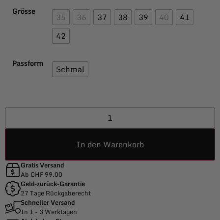
Grösse
35
36
37
38
39
40
41
42
Passform
Schmal
In den Warenkorb
Gratis Versand
Ab CHF 99.00
Geld-zurück-Garantie
27 Tage Rückgaberecht
Schneller Versand
In 1 - 3 Werktagen