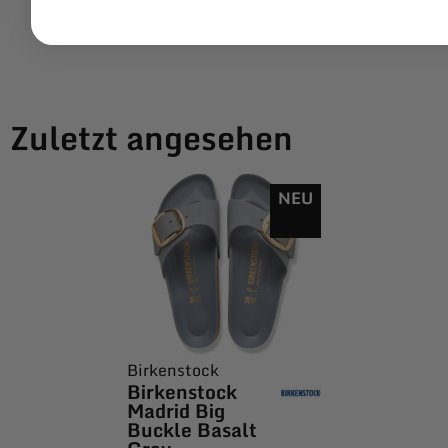
Zuletzt angesehen
NEU
Birkenstock
Birkenstock
Madrid Big
Buckle Basalt