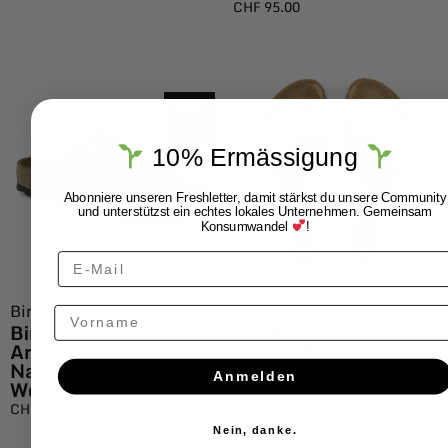
CHF
95.00
NEU
10% Ermässigung
Abonniere unseren Freshletter, damit stärkst du unsere Community
und unterstützst ein echtes lokales Unternehmen. Gemeinsam
Konsumwandel
!
Birkenstock
Birkenstock
Vorname
Birkenstock
Birkenstock
Arizona Schwarz
Madrid Big
Naturleder geölt
Buckle Graceful
Anmelden
Weichbettung
Taupe
CHF
139.00
CHF
119.00
Nein, danke.