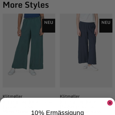
More Styles
NEU
NEU
Klitmøller
Klitmøller
Klitmøller Kaja
Klitmøller Kaja
Lyocell Hose
Biobaumwolle-
Moss Green
Leinen Hose Navy
10% Ermässigung