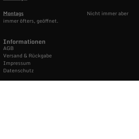
Montags
Nicht immer aber
immer öfters, geöffnet.
Informationen
AGB
Versand & Rückgabe
Impressum
Datenschutz
Noch mehr Auras
Brands
Gutscheine
Gesamtsortiment
Über uns
News
Secondhand $ Re-Used
Kontakt