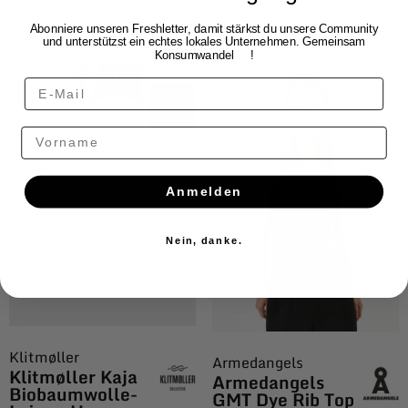
CHF
119.00
CHF
129.00
Abonniere unseren Freshletter, damit stärkst du unsere Community
und unterstützst ein echtes lokales Unternehmen. Gemeinsam
Konsumwandel
!
NEU
Vorname
Anmelden
Nein, danke.
Klitmøller
Armedangels
Klitmøller Kaja
Armedangels
Biobaumwolle-
GMT Dye Rib Top