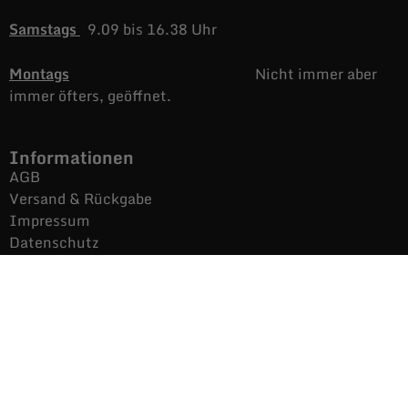
Samstags
9.09 bis 16.38 Uhr
Montags
Nicht immer aber
immer öfters, geöffnet.
Informationen
AGB
Versand & Rückgabe
Impressum
Datenschutz
Noch mehr Auras
Brands
Gutscheine
Gesamtsortiment
Über uns
News