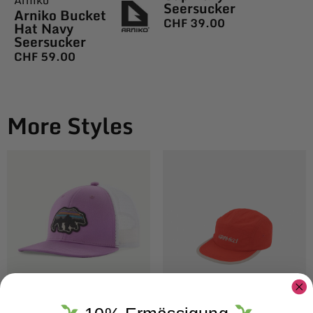
Arniko
Seersucker
Arniko Bucket
CHF
39.00
Hat Navy
Seersucker
CHF
59.00
More Styles