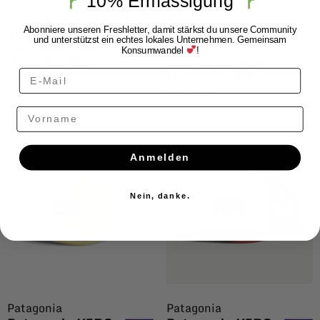
10% Ermässigung
Patagonia
Patagonia KIDS
Trucker Hat Back
Abonniere unseren Freshletter, damit stärkst du unsere Community
Gramicci
und unterstützst ein echtes lokales Unternehmen. Gemeinsam
For Good Bear
Gramicci Kids
Konsumwandel
!
Brisk Purple
Nylon Cap Cap
Burnt Orange
CHF
39.00
CHF
39.00
Vorname
Anmelden
Nein, danke.
Patagonia
Patagonia