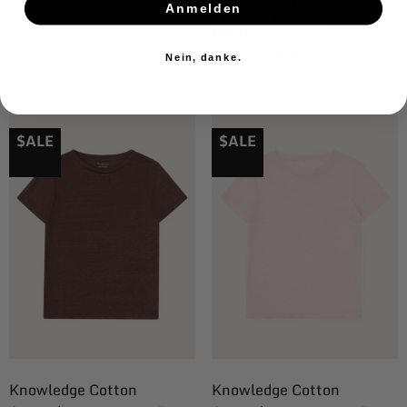
Anmelden
Leinen Bright
White
CHF
79.00
CHF
39.00
Nein, danke.
$ALE
$ALE
Knowledge Cotton
Knowledge Cotton