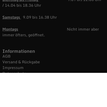
/
14.04 bis 18.36 Uhr
Samstags
9.09 bis 16.38 Uhr
Montags
Nicht immer aber
immer öfters, geöffnet.
Informationen
AGB
Versand & Rückgabe
Impressum
Datenschutz
Noch mehr Auras
Brands
Gutscheine
Gesamtsortiment
Über uns