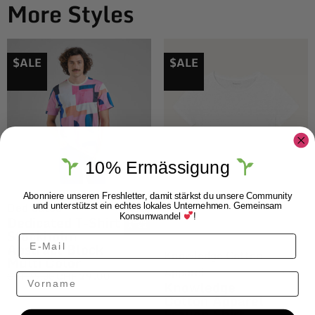
More Styles
$ALE
$ALE
10% Ermässigung
Abonniere unseren Freshletter, damit stärkst du unsere Community
Dedicated
und unterstützst ein echtes lokales Unternehmen. Gemeinsam
Konsumwandel
!
Dedicated T-Shirt
Stockholm
Abstract Block
Knowledge Cotton
Multi Color
Apparel
CHF
49.00
CHF
29.00
Vorname
Knowledge
Cotton Apparel
Frauen Shirt