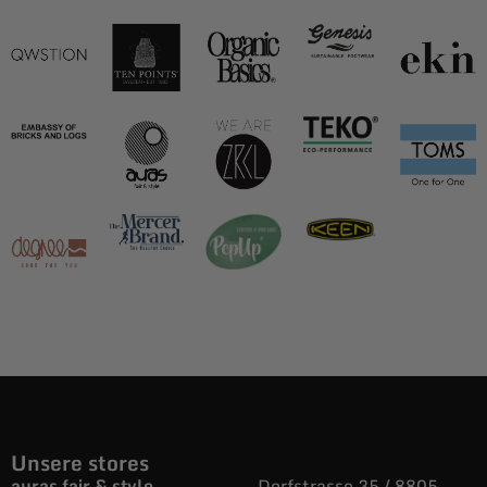
Unsere stores
auras fair & style
Dorfstrasse 35 / 8805