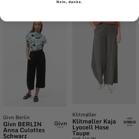
Nein, danke.
Klitmøller
Givn Berlin
Klitmøller Kaja
Givn BERLIN
Lyocell Hose
Anna Culottes
Taupe
Schwarz