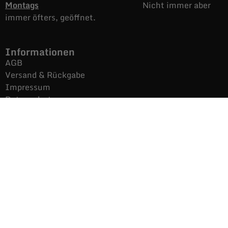
Montags
Nicht immer aber
immer öfters, geöffnet.
Informationen
AGB
Versand & Rückgabe
Impressum
Datenschutz
Noch mehr Auras
Brands
Gutscheine
Gesamtsortiment
Über uns
News
Secondhand $ Re-Used
Kontakt