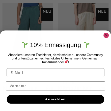
NEU
NEU
10% Ermässigung
Abonniere unseren Freshletter, damit stärkst du unsere Community
und unterstützst ein echtes lokales Unternehmen. Gemeinsam
Konsumwandel
!
Klitmøller
Klitmøller
Vorname
Klitmøller Kaja
Klitmøller Kaja
Lyocell Hose
Biobaumwolle-
Moss Green
Leinen Hose
Anmelden
Pastel Sand
CHF
119.00
CHF
129.00