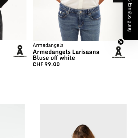
10% Ermässigung
Armedangels
Ar
Armedangels Larisaana
Ar
Bluse off white
Bl
CHF
99.00
C