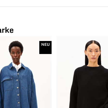
arke
NEU