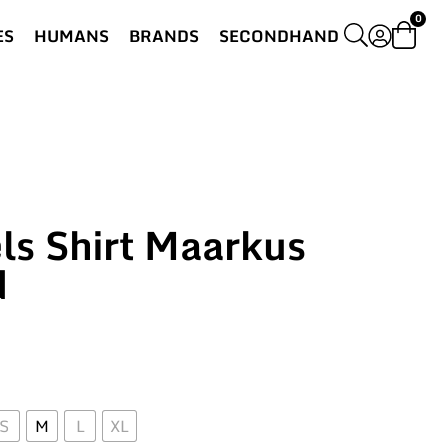
0
ES
HUMANS
BRANDS
SECONDHAND
s Shirt Maarkus
d
S
M
L
XL