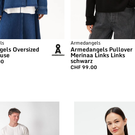
ls
Armedangels
els Oversized
Armedangels Pullover
use
Merinaa Links Links
schwarz
00
CHF
99.00