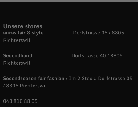
Unsere stores
auras fair & style
Dorfstrasse 35 / 8805
Richterswil
Secondhand
Dorfstrasse 40 / 8805
Richterswil
Secondseason fair fashion
/ Im 2 Stock. Dorfstrasse 35
/ 8805 Richterswil
043 810 88 05
auras@fairandstyle.ch
Unsere Öffnungszeiten
Dienstag bis Freitag
9.09 bis 12.06 Uhr