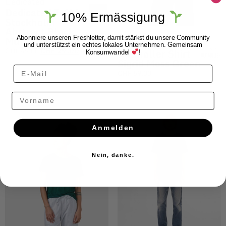
Dedicated
Dedicated T-Shirt
10% Ermässigung
Stockholm
Abstract Block
Multi Color
Abonniere unseren Freshletter, damit stärkst du unsere Community
Klitmøller
und unterstützst ein echtes lokales Unternehmen. Gemeinsam
CHF
49.00
CHF
29.00
Klitmøller Shirt
Konsumwandel
!
Sigrid Moss Green
CHF
59.00
Vorname
Anmelden
Nein, danke.