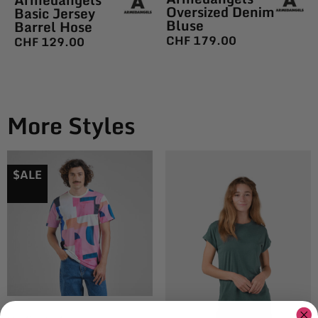
Oversized Denim
Basic Jersey
Bluse
Barrel Hose
CHF
179.00
CHF
129.00
More Styles
$ALE