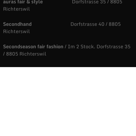
auras fair & style
Dorfstrasse 35 / 8805
Richterswil
Secondhand
Dorfstrasse 40 / 8805
Richterswil
Secondseason fair fashion
/ Im 2 Stock. Dorfstrasse 35
/ 8805 Richterswil
043 810 88 05
auras@fairandstyle.ch
Unsere Öffnungszeiten
Dienstag bis Freitag
9.09 bis 12.06 Uhr
/
14.04 bis 18.36 Uhr
Samstags
9.09 bis 16.38 Uhr