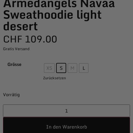
Armedangels Navaa
Sweathoodie light
desert
CHF
109.00
Gratis Versand
Grösse
XS
S
M
L
Zurücksetzen
Vorrätig
In den Warenkorb