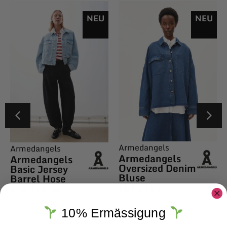
NEU
NEU
Armedangels
Armedangels
Armedangels
Armedangels
Oversized Denim
Basic Jersey
Bluse
Barrel Hose
CHF
179.00
CHF
129.00
10% Ermässigung