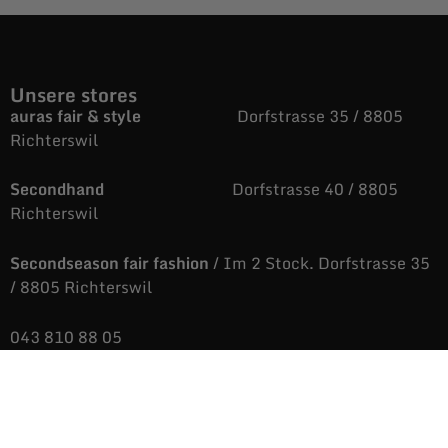
Unsere stores
auras fair & style
Dorfstrasse 35 / 8805
Richterswil
Secondhand
Dorfstrasse 40 / 8805
Richterswil
Secondseason fair fashion
/ Im 2 Stock. Dorfstrasse 35
/ 8805 Richterswil
043 810 88 05
auras@fairandstyle.ch
Unsere Öffnungszeiten