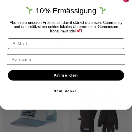
10% Ermässigung
Abonniere unseren Freshletter, damit stärkst du unsere Community
und unterstützst ein echtes lokales Unternehmen. Gemeinsam
Konsumwandel
!
Patagonia
Patagonia
Patagonia
Patagonia KIDS
Trucker Hat P-6
Trucker Hat Kids
Logo
blgl
Vorname
CHF
45.00
CHF
39.00
Anmelden
Nein, danke.