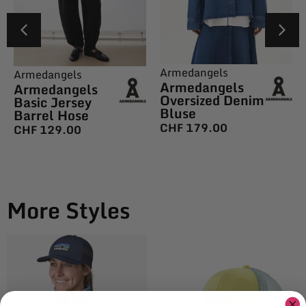
Armedangels
Armedangels
Armedangels
Armedangels
Oversized Denim
Basic Jersey
Bluse
Barrel Hose
CHF
179.00
CHF
129.00
More Styles