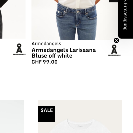
10% Ermässigung
Armedangels
Ar
Armedangels Larisaana
Ar
Bluse off white
Bl
CHF
99.00
C
$ALE