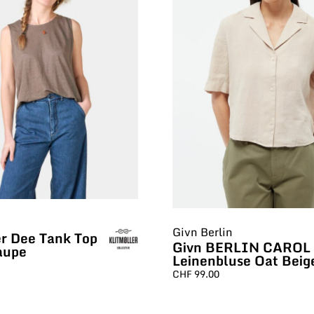
Givn Berlin
er Dee Tank Top
Givn BERLIN CAROL
aupe
Leinenbluse Oat Beig
CHF
99.00