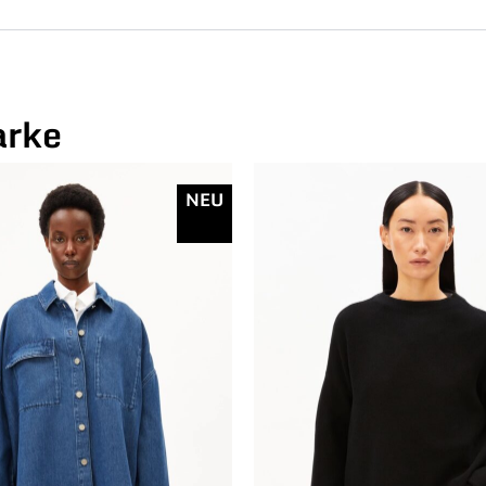
arke
NEU