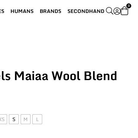
0
ES
HUMANS
BRANDS
SECONDHAND
s Maiaa Wool Blend
XS
S
M
L