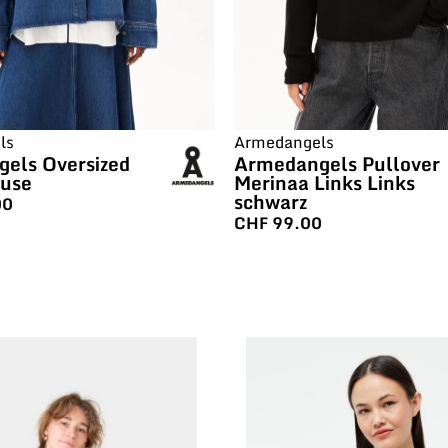
ls
Armedangels
els Oversized
Armedangels Pullover
use
Merinaa Links Links
schwarz
00
CHF
99.00