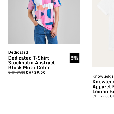
Dedicated
Dedicated T-Shirt
Stockholm Abstract
Block Multi Color
CHF
49.00
CHF
29.00
Knowledge 
Knowled
Apparel 
Leinen B
CHF
79.00
C