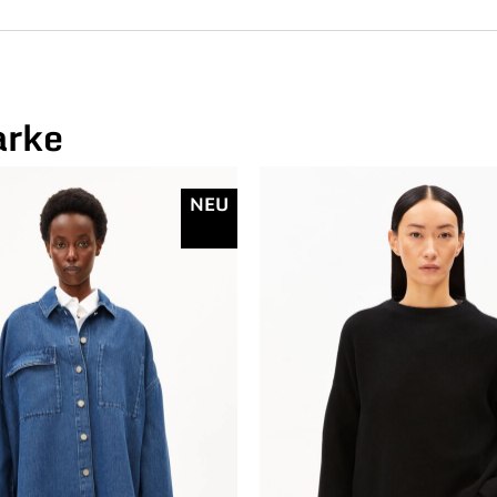
arke
NEU