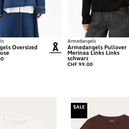
ls
Armedangels
els Oversized
Armedangels Pullover
use
Merinaa Links Links
schwarz
00
CHF
99.00
$ALE