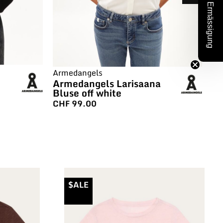
10% Ermässigung
Armedangels
Ar
Armedangels Larisaana
Ar
Bluse off white
Bl
CHF
99.00
C
$ALE