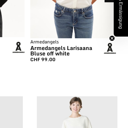
10% Ermässigung
Armedangels
Ar
Armedangels Larisaana
Ar
Bluse off white
Bl
CHF
99.00
C