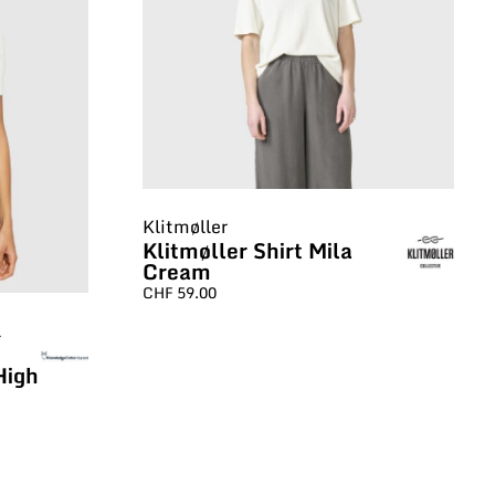
Klitmøller
Klitmøller Shirt Mila
Cream
CHF
59.00
l
High