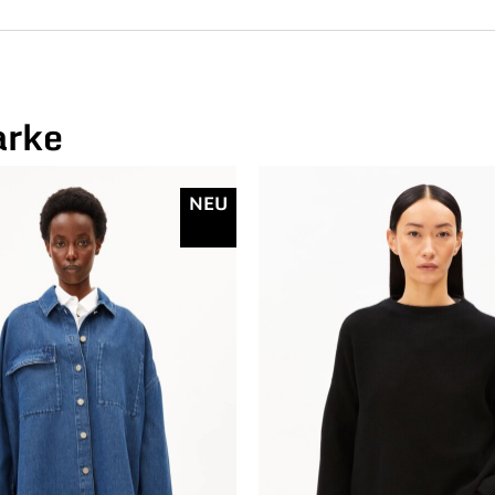
arke
NEU