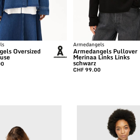
ls
Armedangels
els Oversized
Armedangels Pullover
use
Merinaa Links Links
schwarz
00
CHF
99.00