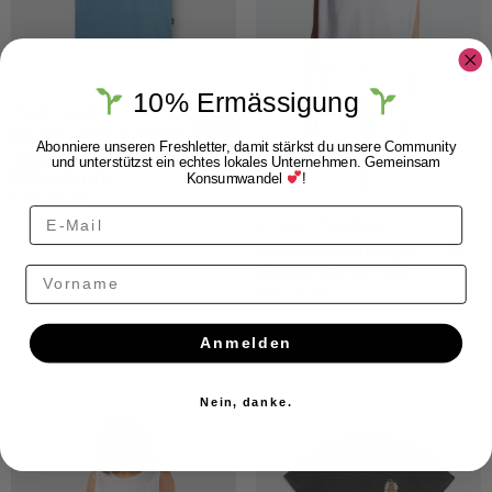
10% Ermässigung
Dedicated
Dedicated T-Shirt
Stockholm
Abonniere unseren Freshletter, damit stärkst du unsere Community
und unterstützst ein echtes lokales Unternehmen. Gemeinsam
Bikeaholic
Konsumwandel
!
CHF
49.00
Kings of Indigo
Kings Of Indigo
Caterina White
Vorname
CHF
49.00
Anmelden
Nein, danke.