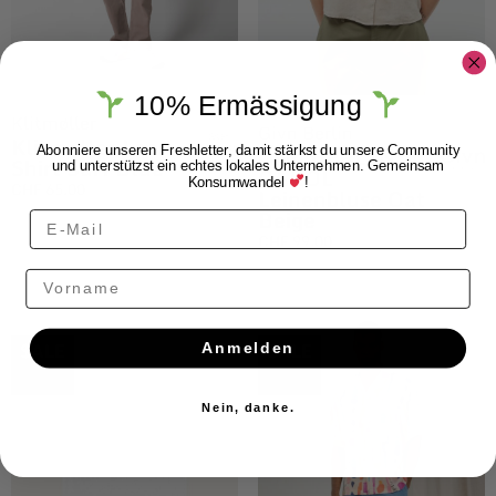
10% Ermässigung
Klitmøller
Givn Berlin
Klitmøller Leon
Givn BERLIN
Abonniere unseren Freshletter, damit stärkst du unsere Community
Shirt Surf Blue
und unterstützst ein echtes lokales Unternehmen. Gemeinsam
CAROL
Konsumwandel
!
CHF
65.00
Leinenbluse Oat
Beige
CHF
99.00
Vorname
$ALE
$ALE
Anmelden
Nein, danke.