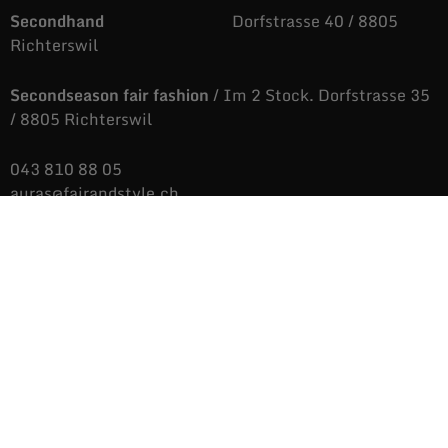
Secondhand
Dorfstrasse 40 / 8805
Richterswil
Secondseason fair fashion
/ Im 2 Stock. Dorfstrasse 35
/ 8805 Richterswil
043 810 88 05
auras@fairandstyle.ch
Unsere Öffnungszeiten
Dienstag bis Freitag
9.09 bis 12.06 Uhr
/
14.04 bis 18.36 Uhr
Samstags
9.09 bis 16.38 Uhr
Montags
Nicht immer aber
immer öfters, geöffnet.