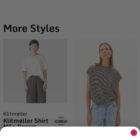
More Styles
Klitmøller
Klitmøller Shirt
Mila Cream
CHF
59.00