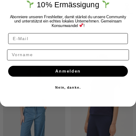
Armedangels
10% Ermässigung
Armedangels
Slub Jersey
Stripe black
Abonniere unseren Freshletter, damit stärkst du unsere Community
und unterstützst ein echtes lokales Unternehmen. Gemeinsam
oatmilk
Konsumwandel
!
CHF
49.00
Vorname
Anmelden
Nein, danke.