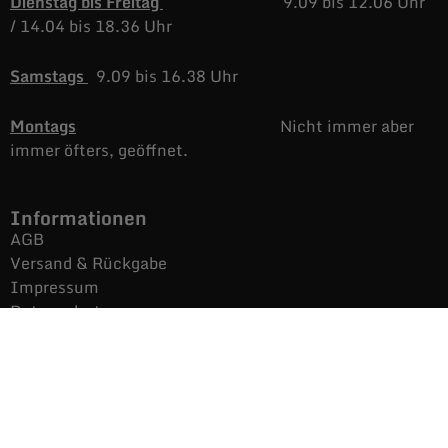
Dienstag bis Freitag
9.09 bis 12.06 Uhr
/
14.04 bis 18.36 Uhr
Samstags
9.09 bis 16.38 Uhr
Montags
Nicht immer aber
immer öfters, geöffnet.
Informationen
AGB
Versand & Rückgabe
Impressum
Datenschutz
Noch mehr Auras
Brands
Gutscheine
Gesamtsortiment
Über uns