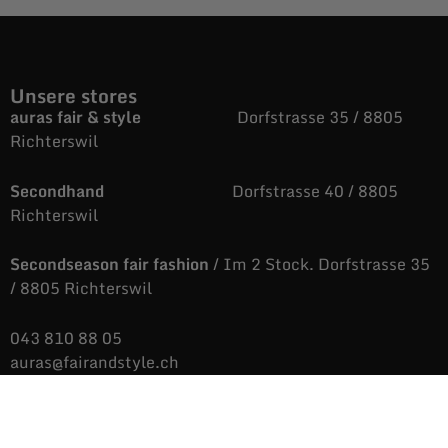
Unsere stores
auras fair & style
Dorfstrasse 35 / 8805
Richterswil
Secondhand
Dorfstrasse 40 / 8805
Richterswil
Secondseason fair fashion
/ Im 2 Stock. Dorfstrasse 35
/ 8805 Richterswil
043 810 88 05
auras@fairandstyle.ch
Unsere Öffnungszeiten