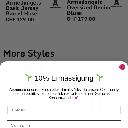
Armedangels
Armedangels
Oversized Denim
Basic Jersey
Bluse
Barrel Hose
CHF
179.00
CHF
129.00
More Styles
NEU
$ALE
10% Ermässigung
Abonniere unseren Freshletter, damit stärkst du unsere Community
und unterstützst ein echtes lokales Unternehmen. Gemeinsam
Konsumwandel
!
Vorname