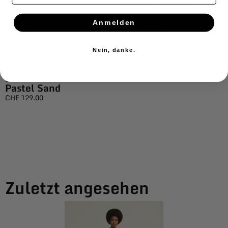
Knowledge Cotton
Apparel
Anmelden
Knowledge
Cotton Apparel
Hose Posey deep
Klitmøller
Nein, danke.
purple
Klitmøller Kaja
Biobaumwolle-
CHF
149.00
CHF
69.00
Leinen Hose
Pastel Sand
CHF
129.00
Zuletzt angesehen