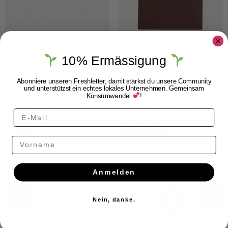
10% Ermässigung
Knowledge Cotton
Knowledge Cotton
Apparel
Apparel
Abonniere unseren Freshletter, damit stärkst du unsere Community
Knowledge
Knowledge
und unterstützst ein echtes lokales Unternehmen. Gemeinsam
Konsumwandel
!
Cotton Apparel
Cotton Apparel
Frauen Shirt
Frauen Shirt
Leinen Bright
Leinen Shaved
White
Chocolate
Vorname
CHF
79.00
CHF
39.00
CHF
79.00
CHF
39.00
Anmelden
$ALE
NEU
Nein, danke.