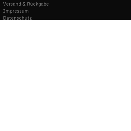
Versand & Rückgabe
Impressum
Datenschutz
Noch mehr Auras
Brands
Gutscheine
Gesamtsortiment
Über uns
News
Secondhand $ Re-Used
Kontakt