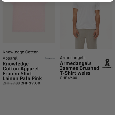
Knowledge Cotton
Armedangels
Apparel
Armedangels
Knowledge
Jaames Brushed
Cotton Apparel
T-Shirt weiss
Frauen Shirt
Leinen Pale Pink
CHF
49.00
CHF
79.00
CHF
39.00