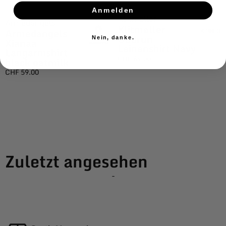
Anmelden
Klitmøller
Armedangels
Klitmøller
Armedangels
Gudrun
Nein, danke.
Xianaa
Leinenshirt Navy
Langarmshirt
CHF
69.00
black oatmilk
CHF
59.00
Zuletzt angesehen
-