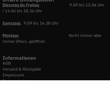
Dienstag bis Freitag
9.09 bis 12.06 Uhr
/
14.04 bis 18.36 Uhr
Samstags
9.09 bis 16.38 Uhr
Montags
Nicht immer aber
immer öfters, geöffnet.
Informationen
AGB
Versand & Rückgabe
Impressum
Datenschutz
Noch mehr Auras
Brands
Gutscheine
Gesamtsortiment