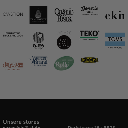
Unsere stores
auras fair & style
Dorfstrasse 35 / 8805