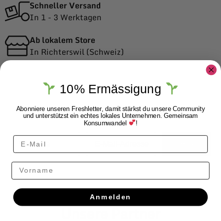
Schneller Versand
In 1 - 3 Werktagen
Ab lokalem Store
In Richterswil (Schweiz)
10% Ermässigung
Abonniere unseren Freshletter, damit stärkst du unsere Community
Freshletter abonnieren
und unterstützst ein echtes lokales Unternehmen. Gemeinsam
Konsumwandel
!
Vorname
E-Mail
Anmelden
Vorname
Anmelden
Unsere Partner