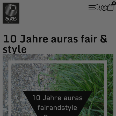
0
10 Jahre auras fair &
style