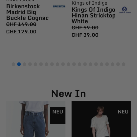
Kings of Indigo
Birkenstock
Kings Of Indigo
Madrid Big
Hinan Stricktop
Buckle Cognac
White
CHF
149.00
CHF
59.00
CHF
129.00
CHF
39.00
New In
NEU
NEU