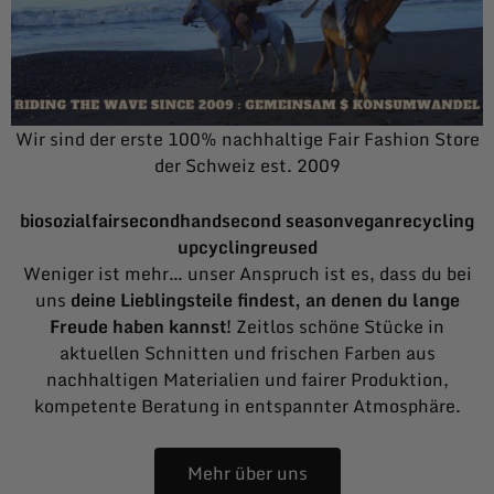
Wir sind der erste 100% nachhaltige Fair Fashion Store
der Schweiz est. 2009
bio
sozial
fair
secondhand
second season
vegan
recycling
upcycling
reused
Weniger ist mehr… unser Anspruch ist es, dass du bei
uns
deine Lieblingsteile findest, an denen du lange
Freude haben kannst!
Zeitlos schöne Stücke in
aktuellen Schnitten und frischen Farben aus
nachhaltigen Materialien und fairer Produktion,
kompetente Beratung in entspannter Atmosphäre.
Mehr über uns