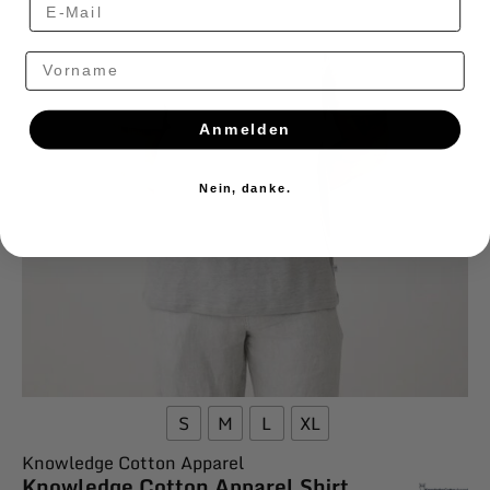
Vorname
Anmelden
Nein, danke.
S
M
L
XL
Knowledge Cotton Apparel
Knowledge Cotton Apparel Shirt