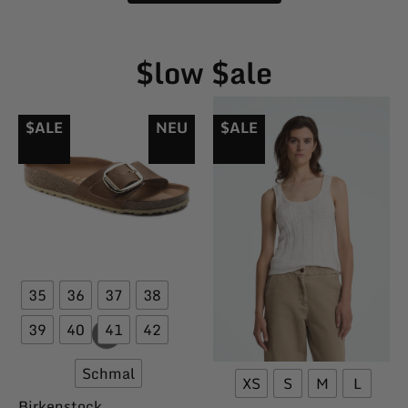
$low $ale
$ALE
NEU
$ALE
35
36
37
38
39
40
41
42
Schmal
XS
S
M
L
Birkenstock